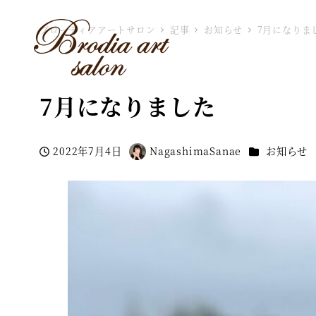
ブローディアアートサロン
記事
お知らせ
7月になりま
7月になりました
カテゴリー
2022年7月4日
NagashimaSanae
お知らせ
投稿日
著
者