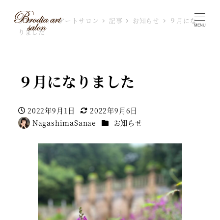
ブローディアアートサロン
記事
お知らせ
９月にな
MENU
りました
９月になりました
2022年9月1日
2022年9月6日
投稿日
更新日
カテゴリー
NagashimaSanae
お知らせ
著
者