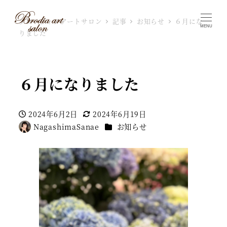
ブローディアアートサロン
記事
お知らせ
６月にな
MENU
りました
６月になりました
2024年6月2日
2024年6月19日
投稿日
更新日
カテゴリー
NagashimaSanae
お知らせ
著
者