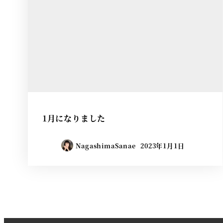
1月になりました
NagashimaSanae
2023年1月1日
投
稿